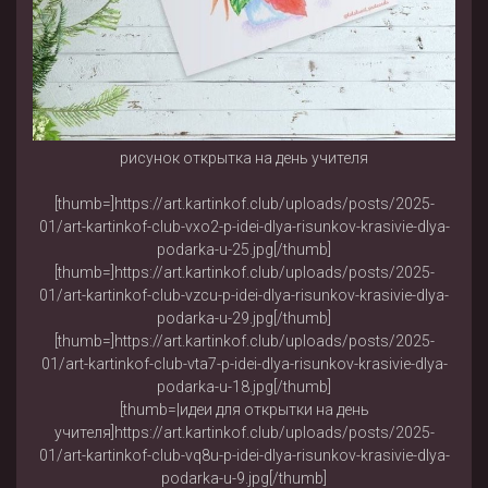
рисунок открытка на день учителя
[thumb=]https://art.kartinkof.club/uploads/posts/2025-
01/art-kartinkof-club-vxo2-p-idei-dlya-risunkov-krasivie-dlya-
podarka-u-25.jpg[/thumb]
[thumb=]https://art.kartinkof.club/uploads/posts/2025-
01/art-kartinkof-club-vzcu-p-idei-dlya-risunkov-krasivie-dlya-
podarka-u-29.jpg[/thumb]
[thumb=]https://art.kartinkof.club/uploads/posts/2025-
01/art-kartinkof-club-vta7-p-idei-dlya-risunkov-krasivie-dlya-
podarka-u-18.jpg[/thumb]
[thumb=|идеи для открытки на день
учителя]https://art.kartinkof.club/uploads/posts/2025-
01/art-kartinkof-club-vq8u-p-idei-dlya-risunkov-krasivie-dlya-
podarka-u-9.jpg[/thumb]