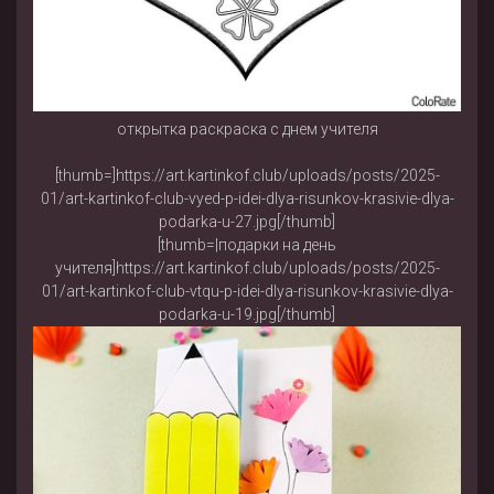
открытка раскраска с днем учителя
[thumb=]https://art.kartinkof.club/uploads/posts/2025-
01/art-kartinkof-club-vyed-p-idei-dlya-risunkov-krasivie-dlya-
podarka-u-27.jpg[/thumb]
[thumb=|подарки на день
учителя]https://art.kartinkof.club/uploads/posts/2025-
01/art-kartinkof-club-vtqu-p-idei-dlya-risunkov-krasivie-dlya-
podarka-u-19.jpg[/thumb]