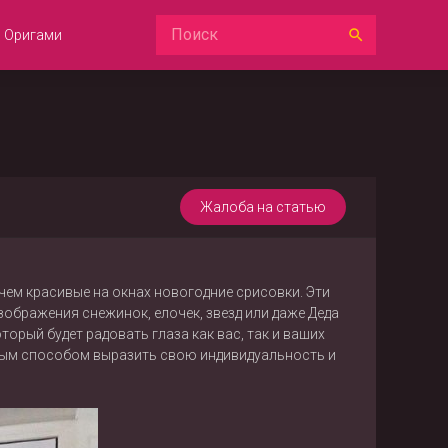
Оригами
Жалоба на статью
ем красивые на окнах новогодние срисовки. Эти
ображения снежинок, елочек, звезд или даже Деда
рый будет радовать глаза как вас, так и ваших
чным способом выразить свою индивидуальность и