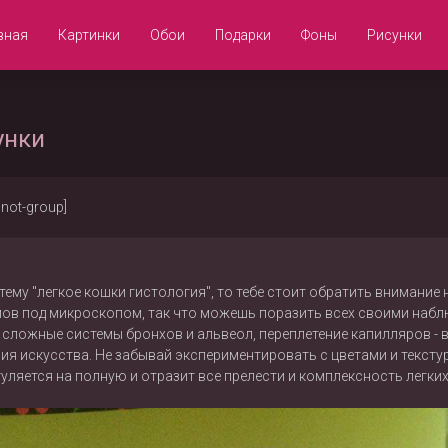
вная
Картинки
Обои
Подарки
Фоны
Рисунки
унки
/not-group]
тему "легкое кошки гистология", то тебе стоит обратить внимание 
змов под микроскопом, так что можешь поразить всех своими на
ни, сложные системы бронхов и альвеол, переплетение капилляров -
ия искусства. Не забывай экспериментировать с цветами и тексту
гуляется на полную и отразит все прелести и комплексность легки