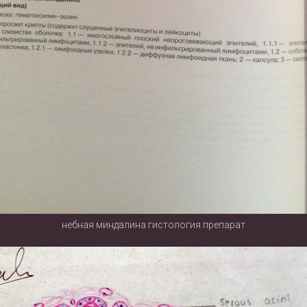
небная миндалина гистология препарат