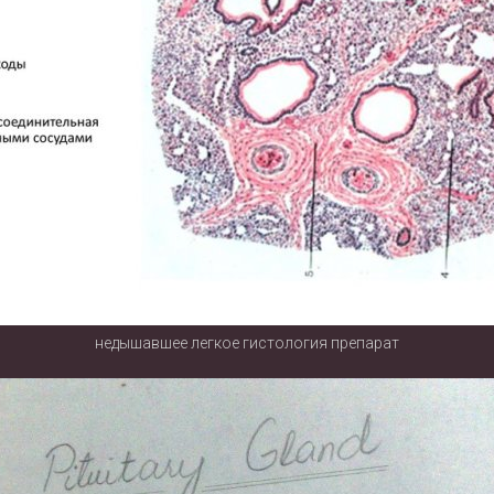
недышавшее легкое гистология препарат