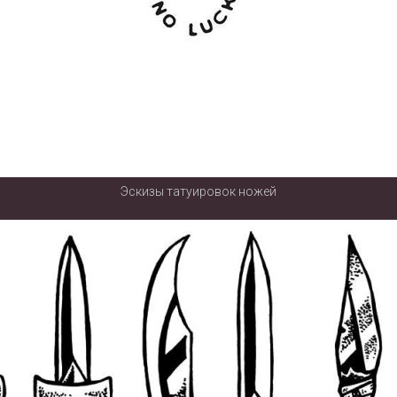
Эскизы татуировок ножей