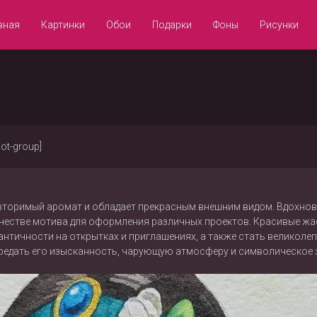
вная
Картинки
Обои
Подарки
Фоны
Рисунки
not-group]
овторимый аромат и обладает прекрасным внешним видом. Вдохно
качестве мотива для оформления различных проектов. Красивые ж
античности на открытках и приглашениях, а также стать великоле
редать его изысканность, чарующую атмосферу и символическое з