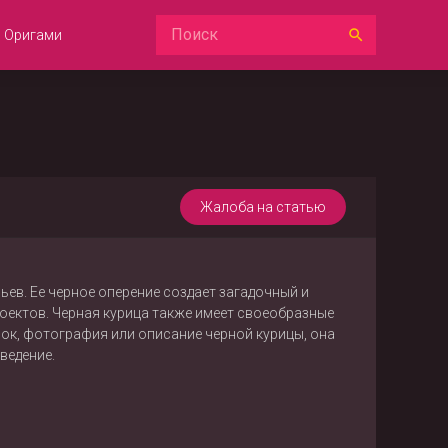
Оригами
Жалоба на статью
ев. Ее черное оперение создает загадочный и
оектов. Черная курица также имеет своеобразные
унок, фотография или описание черной курицы, она
ведение.