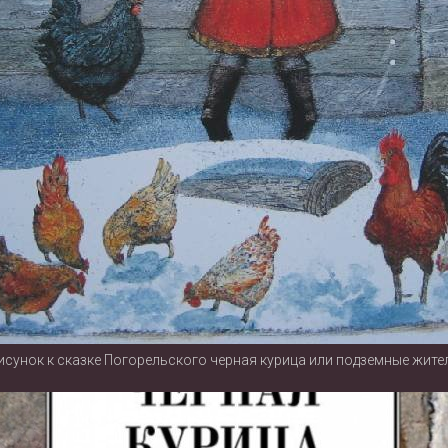
исунок к сказке Погорельского черная курица или подземные жите