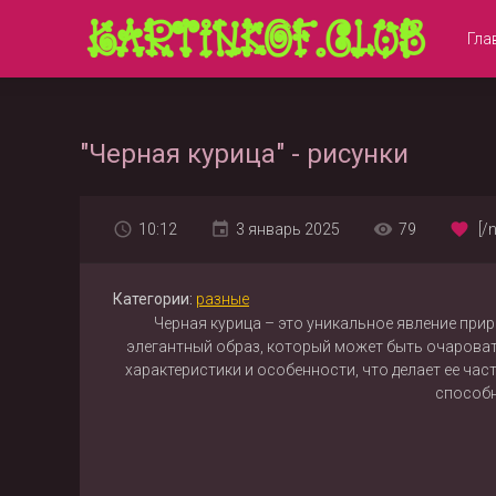
Гла
"Черная курица" - рисунки
10:12
3 январь 2025
79
[/
Категории:
разные
Черная курица – это уникальное явление при
элегантный образ, который может быть очароват
характеристики и особенности, что делает ее час
способн