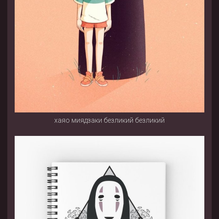
хаяо миядзаки безликий безликий