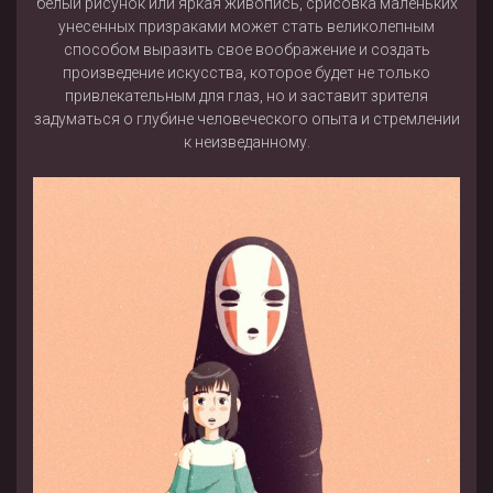
белый рисунок или яркая живопись, срисовка маленьких
унесенных призраками может стать великолепным
способом выразить свое воображение и создать
произведение искусства, которое будет не только
привлекательным для глаз, но и заставит зрителя
задуматься о глубине человеческого опыта и стремлении
к неизведанному.