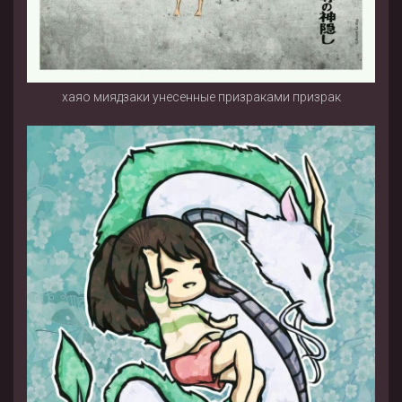
хаяо миядзаки унесенные призраками призрак