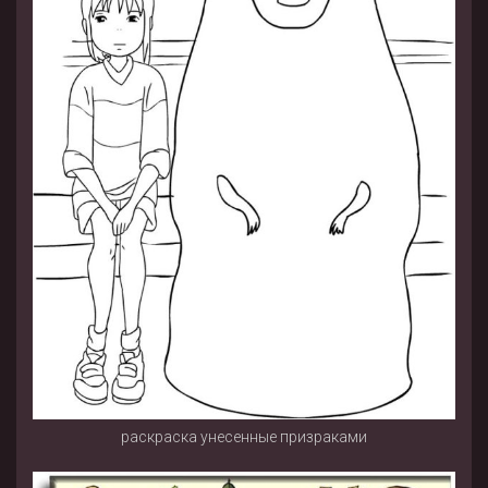
раскраска унесенные призраками