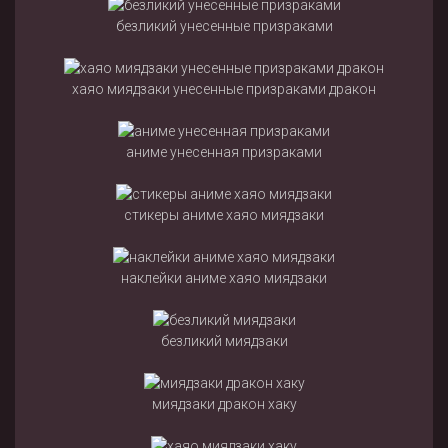
безликий унесенные призраками
хаяо миядзаки унесенные призраками дракон
аниме унесенная призраками
стикеры аниме хаяо миядзаки
наклейки аниме хаяо миядзаки
безликий миядзаки
миядзаки дракон хаку