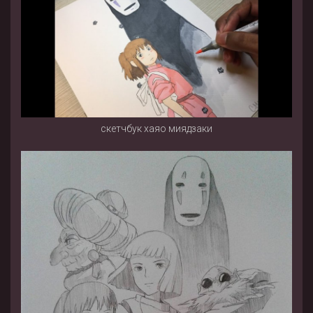
скетчбук хаяо миядзаки