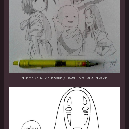
аниме хаяо миядзаки унесенные призраками