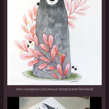
хаяо миядзаки унесенные призраками безликий