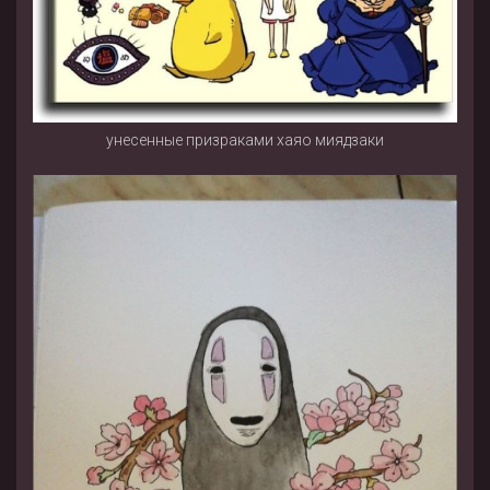
унесенные призраками хаяо миядзаки