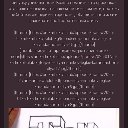
рисунку уникальности. Важно помнить, что срисовка -
это лишь первый шаг на вашем творческом пути, поэтому
не бойтесь экспериментировать, добавлять свои идеи и
развивать свой собственный стиль.
[thumb=]https://art.kartinkof.club/uploads/posts/2025-
01/art-kartinkof-club-kg9q-p-idei-dlya-risunkov-legkie-
karandashom-dlya-15.jpg[/thumb]
[thumb=|рисунки карандашом для начинающих
лове]https://art.kartinkof.club/uploads/posts/2025-01/art-
kartinkof-club-kgfo-p-idei-dlya-risunkov-legkie-karandashom-
dlya-17.jpg[/thumb]
[thumb=]https://art.kartinkof.club/uploads/posts/2025-
01/art-kartinkof-club-kftp-p-idei-dlya-risunkov-legkie-
karandashom-dlya-9.jpg[/thumb]
[thumb=]https://art.kartinkof.club/uploads/posts/2025-
01/art-kartinkof-club-kfrc-p-idei-dlya-risunkov-legkie-
karandashom-dlya-8.jpg[/thumb]