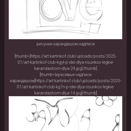
рисунки карандашом надписи
[thumb=]https://art.kartinkof.club/uploads/posts/2025-
01/art-kartinkof-club-kgyt-p-idei-dlya-risunkov-legkie-
karandashom-dlya-24.jpg[/thumb]
[thumb=|красивые надписи
карандашом]https://art.kartinkof.club/uploads/posts/2025-
01/art-kartinkof-club-kg7n-p-idei-dlya-risunkov-legkie-
karandashom-dlya-14.jpg[/thumb]