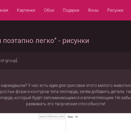
вная
Картинки
Обои
Подарки
Фоны
Рисунки
поэтапно легко" - рисунки
not-group]
 карандашом? У нас есть идеи для срисовки этого милого животн
стых форм и контуров тела леопарда, затем добавить детали, таки
опарда, который будет запоминающимся и впечатляющим. Не забы
развивать его творческие способности!