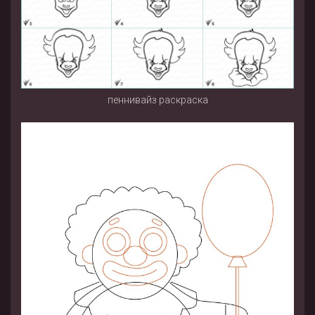
пеннивайз раскраска