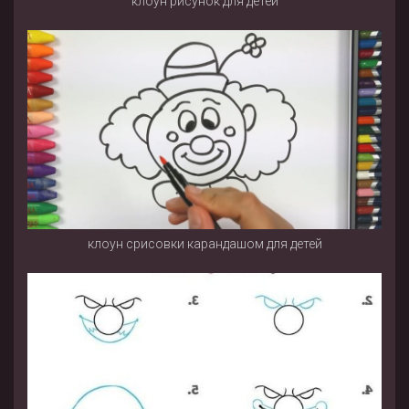
клоун рисунок для детей
клоун срисовки карандашом для детей