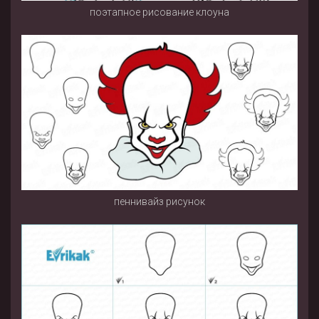
поэтапное рисование клоуна
пеннивайз рисунок