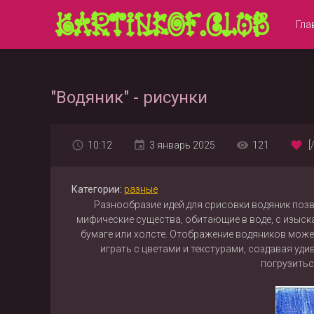
Гла
"Водяник" - рисунки
10:12
3 январь 2025
121
[
Категории:
разные
Разнообразие идей для срисовки водяник поз
мифические существа, обитающие в воде, с изыск
бумаге или холсте. Отображение водяников може
играть с цветами и текстурами, создавая у
погрузитьс