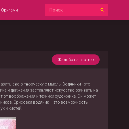
Оригами
Жалоба на статью
азить свою творческую мысль. Водяники - это
тика и движения заставляют искусство оживать на
т от воображения и техники художника. Он может
яников. Срисовка водяник – это возможность
к и кистей.