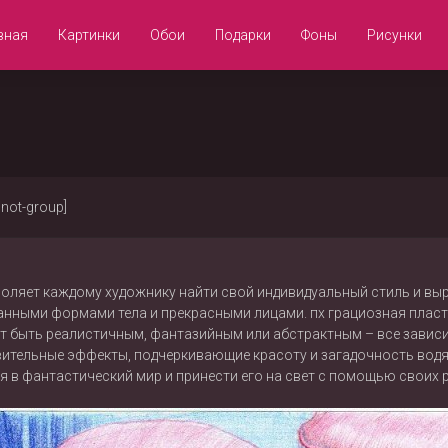
вная
Картинки
Обои
Подарки
Фоны
Рисунки
/not-group]
воляет каждому художнику найти свой индивидуальный стиль и выр
анными формами тела и прекрасными лицами. пх грациозная плас
т быть реалистичным, фантазийным или абстрактным – все зависи
дивительные эффекты, подчеркивающие красоту и загадочность вод
я в фантастический мир и принести его на свет с помощью своих ру