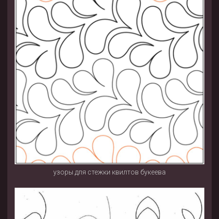
узоры для стежки квилтов букеева