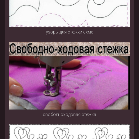
узоры для стежки схмс
свободноходовая стежка