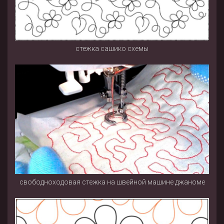
стежка сашико схемы
свободноходовая стежка на швейной машине джаноме