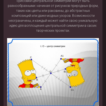
срисовки центральной симметрии могут быть
разнообразными: начиная от рисунков природных форм,
таких как цветы или раковины, до абстрактных
композиций или даже модных узоров. Возможности
неограничены, и каждый может найти свою уникальную
идею для воплощения центральной симметрии в своих
творческих проектах.