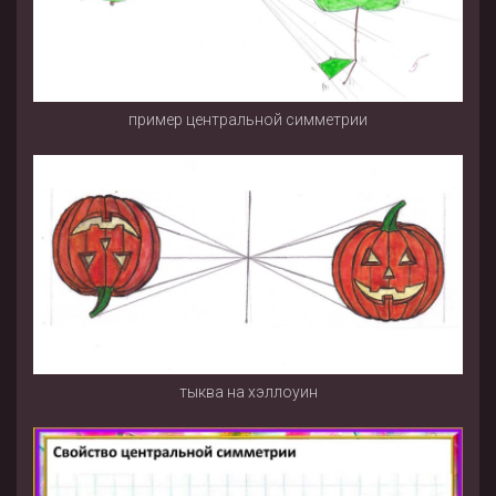
пример центральной симметрии
тыква на хэллоуин