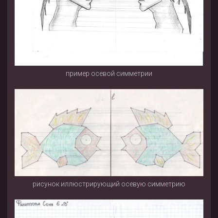
пример осевой симметрии
рисунок иллюстрирующий осевую симметрию