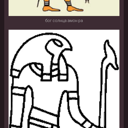
бог солнца амон ра