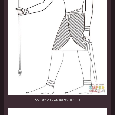
бог амон в древнем египте