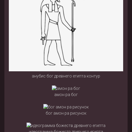
анубис бог древнего египта контур
амон ра бог
бог амон ра рисунок
идеограмма божеств древнего египта