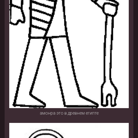
амонра это в древнем египте