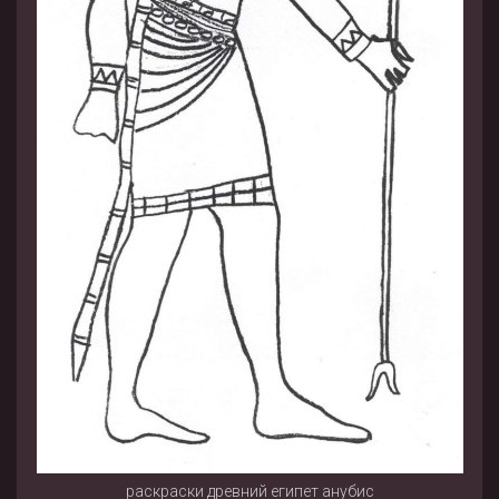
раскраски древний египет анубис