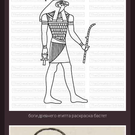
боги древнего египта раскраска бастет