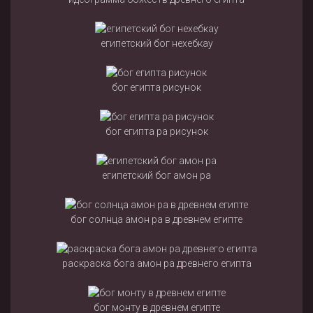
египетский бог нехебкау
бог египта рисунок
бог египта ра рисунок
египетский бог амон ра
бог солнца амон ра в древнем египте
раскраска бога амон ра древнего египта
бог монту в древнем египте