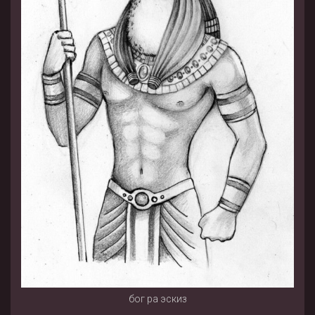
бог ра эскиз