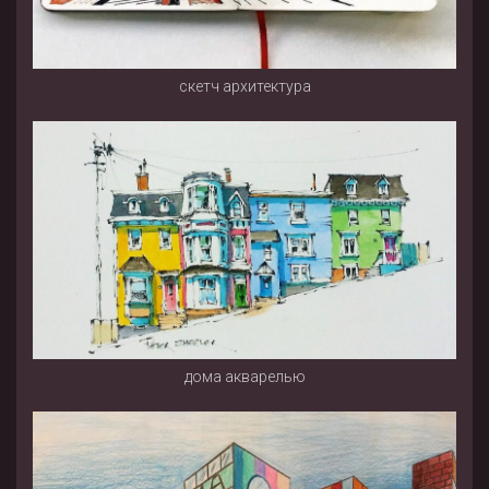
скетч архитектура
дома акварелью