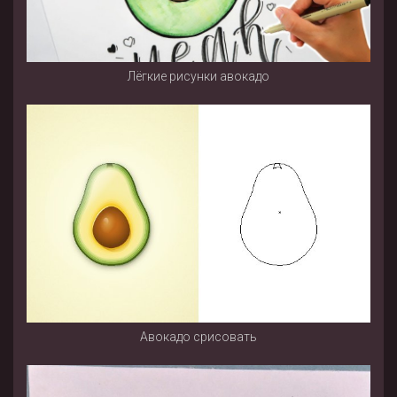
Лёгкие рисунки авокадо
Авокадо срисовать