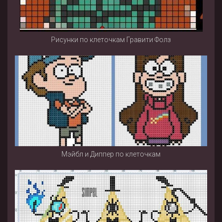
Рисунки по клеточкам Гравити Фолз
Мэйбл и Диппер по клеточкам