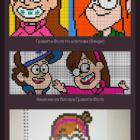
Гравити Фолз по клеткам (Венди)
Фенечки из бисера Гравити Фолз