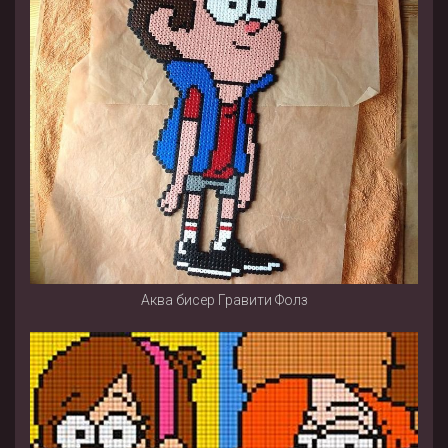
Аква бисер Гравити Фолз