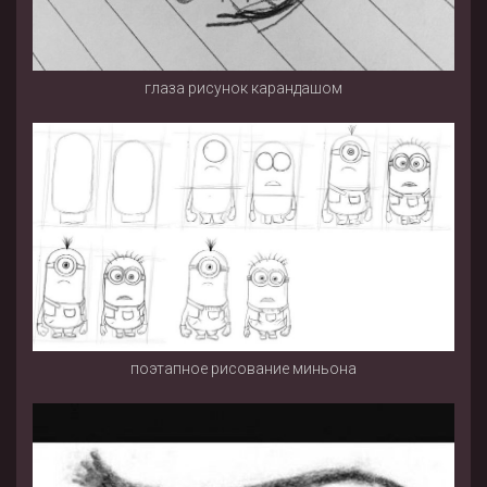
глаза рисунок карандашом
поэтапное рисование миньона