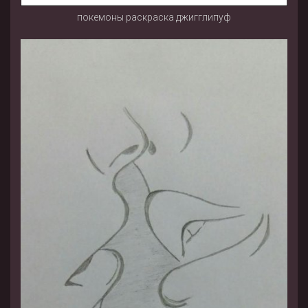
покемоны раскраска джигглипуф