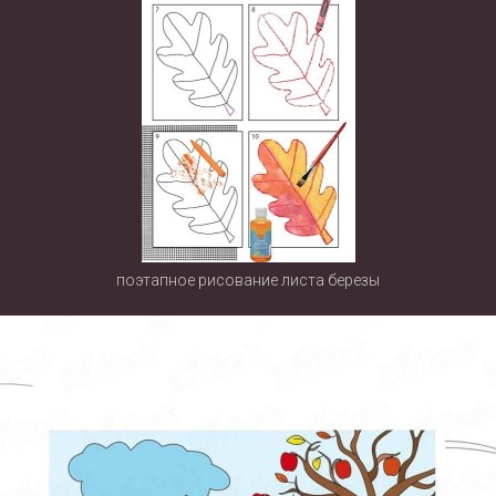
поэтапное рисование листа березы