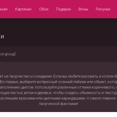
вная
Картинки
Обои
Подарки
Фоны
Рисунки
ки
not-group]
ет на творчество и созидание. Если вы любите рисовать и хотели 
Во-первых, выберите интересный осенний пейзаж или объект, кото
заполнению цветом. пспользуйте различные оттенки коричневого, 
ающие листья, ветки и деревья, чтобы создать объемность и текст
масляными красками или цветными карандашами. п самое главное 
творческой фантазии!