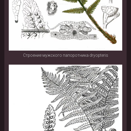
Строение мужского папоротника dryopteris