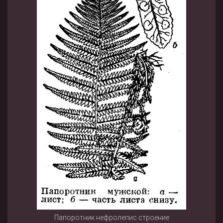
Папоротник нефролепис строение