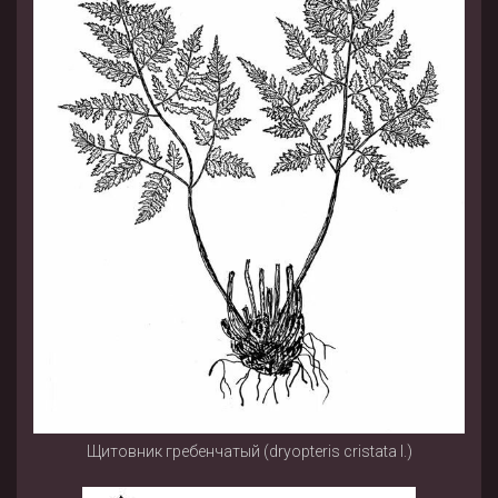
Щитовник гребенчатый (dryopteris cristata l.)