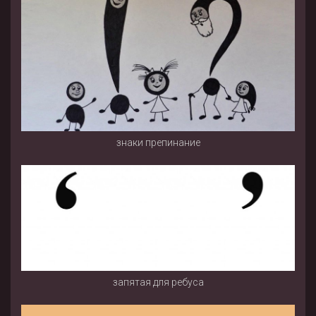
знаки препинание
запятая для ребуса