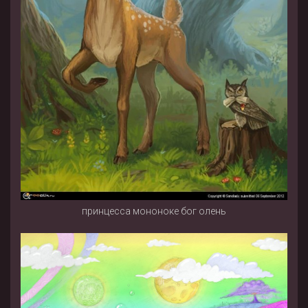
принцесса мононоке бог олень