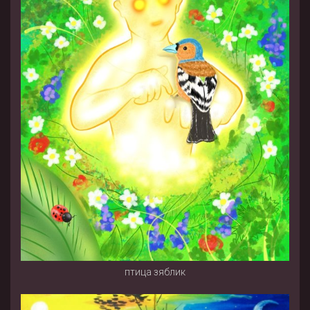
птица зяблик