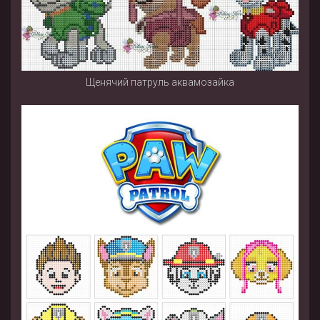
Щенячий патруль аквамозайка