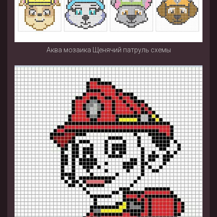
Аква мозаика Щенячий патруль схемы