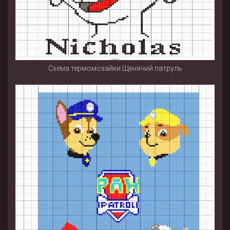
Схема термомозайки Щенячий патруль