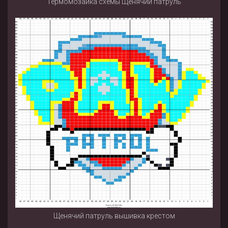
Термомозаика схемы Щенячий патруль
Щенячий патруль вышивка крестом