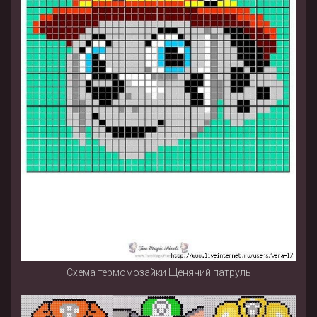
Схема термомозайки Щенячий патруль