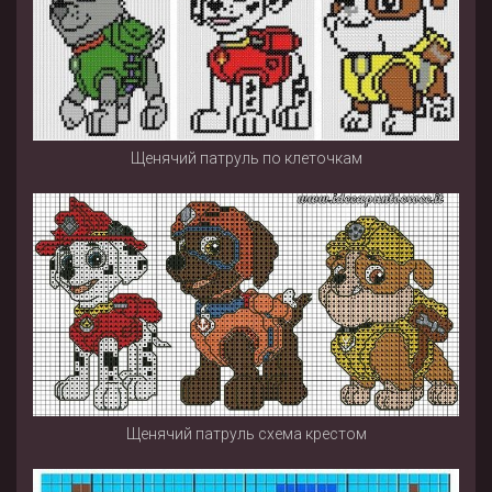
Щенячий патруль по клеточкам
Щенячий патруль схема крестом