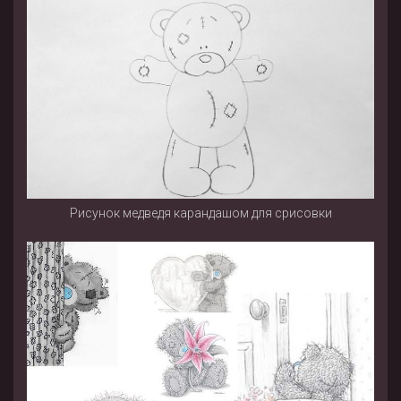
Рисунок медведя карандашом для срисовки