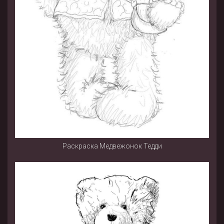
Раскраска Медвежонок Тедди