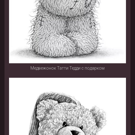
Медвежонок Татти Тедди с подарком