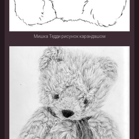
Мишка Тедди рисунок карандашом