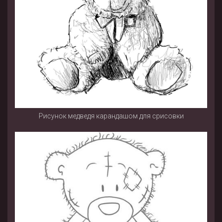
Рисунок медведя карандашом для срисовки