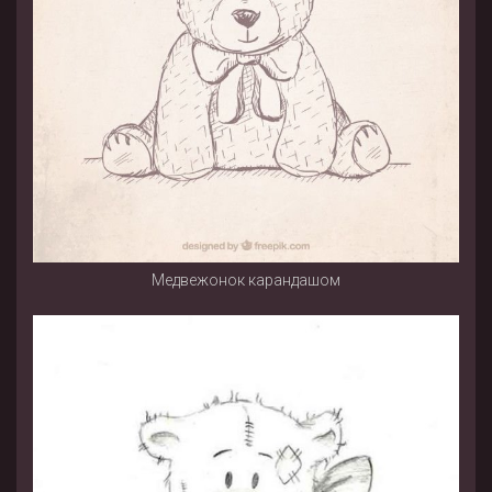
Медвежонок карандашом