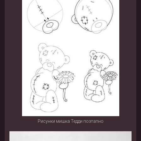
Рисунки мишка Тедди поэтапно