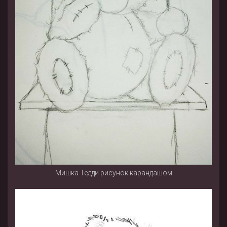
Мишка Тедди рисунок карандашом