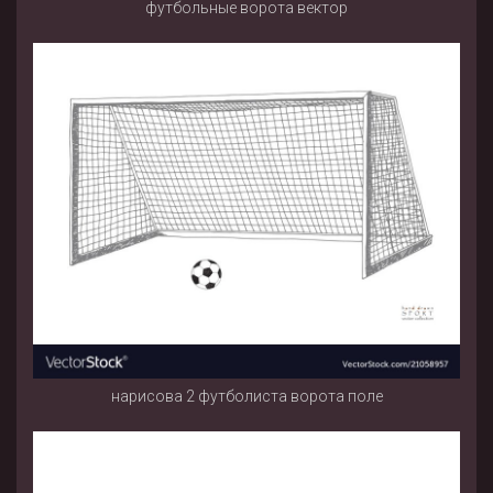
футбольные ворота вектор
нарисова 2 футболиста ворота поле