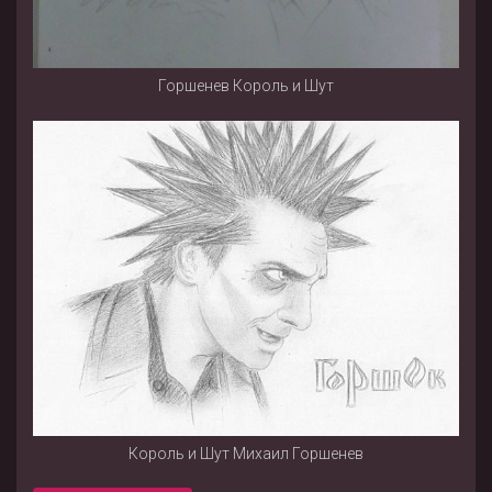
Горшенев Король и Шут
Король и Шут Михаил Горшенев