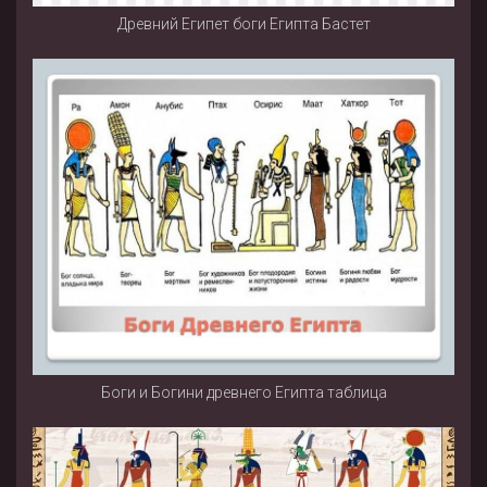
Древний Египет боги Египта Бастет
Боги и Богини древнего Египта таблица