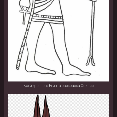
Боги древнего Египта раскраска Осирис