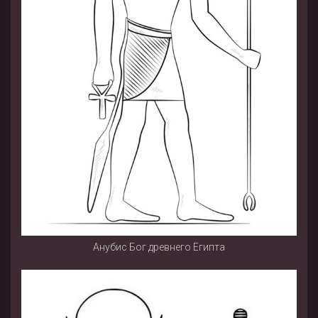
Анубис Бог древнего Египта