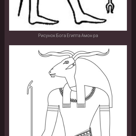
Рисунок Бога Египта Амон ра