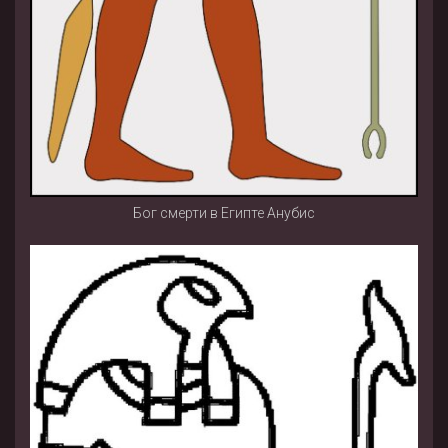
Бог смерти в Египте Анубис