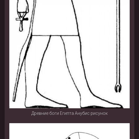
Древние боги Египта Анубис рисунок