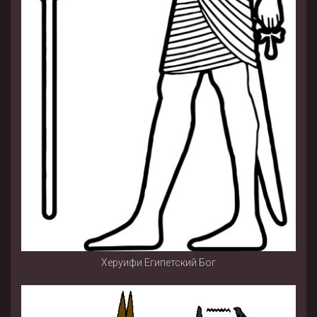
Херуифи Египетский Бог