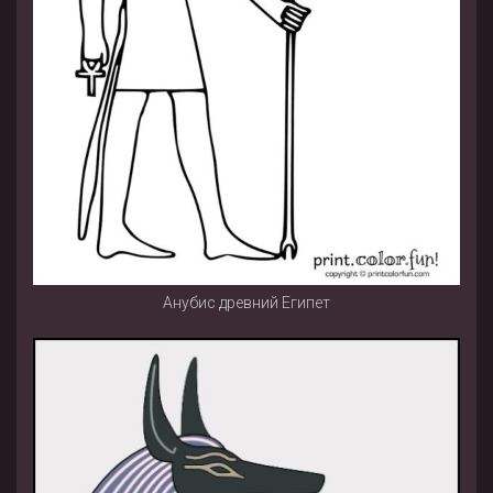
Анубис древний Египет