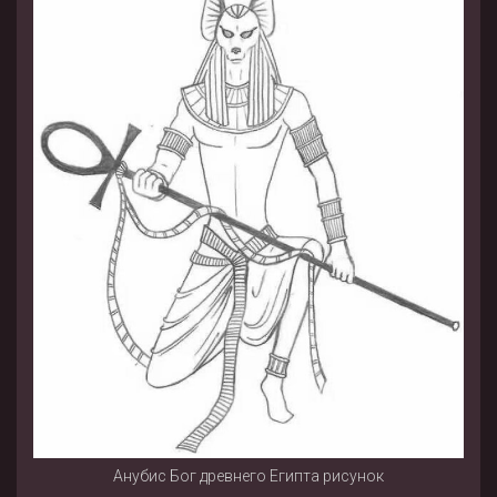
Анубис Бог древнего Египта рисунок