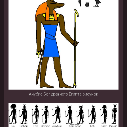
Анубис Бог древнего Египта рисунок