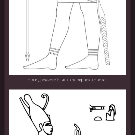
Боги древнего Египта раскраска Бастет