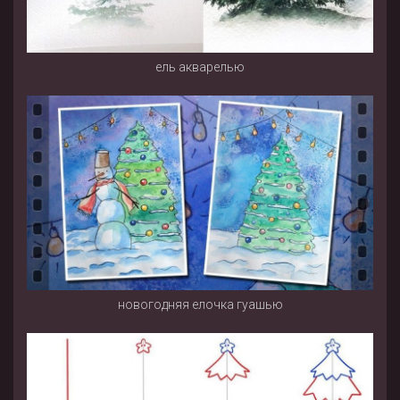
ель акварелью
новогодняя елочка гуашью