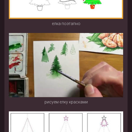
елка поэтапно
рисуем елку красками