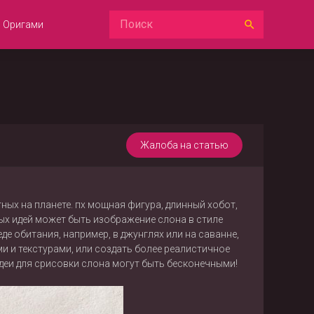
Оригами
Жалоба на статью
ых на планете. пх мощная фигура, длинный хобот,
ых идей может быть изображение слона в стиле
де обитания, например, в джунглях или на саванне,
и и текстурами, или создать более реалистичное
деи для срисовки слона могут быть бесконечными!