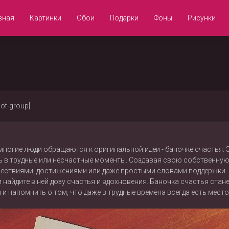
вная
Картинки
Обои
Подарки
Фоны
Рисунки
not-group]
ногие люди обращаются к оригинальной идеи - баночке счастья.
 в трудные или несчастные моменты. Создавая свою собственную
ествиями, достижениями или даже простыми словами поддержки. К
и найдите в ней дозу счастья и вдохновения. Баночка счастья ст
и напомнить о том, что даже в трудные времена всегда есть место 