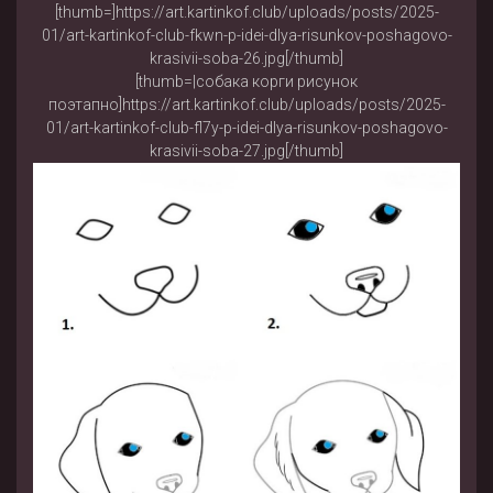
[thumb=]https://art.kartinkof.club/uploads/posts/2025-
01/art-kartinkof-club-fkwn-p-idei-dlya-risunkov-poshagovo-
krasivii-soba-26.jpg[/thumb]
[thumb=|собака корги рисунок
поэтапно]https://art.kartinkof.club/uploads/posts/2025-
01/art-kartinkof-club-fl7y-p-idei-dlya-risunkov-poshagovo-
krasivii-soba-27.jpg[/thumb]