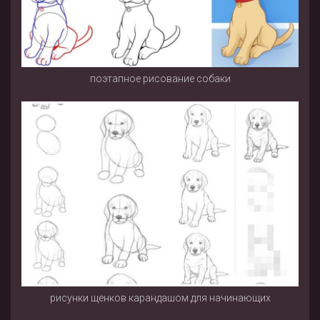
поэтапное рисование собаки
рисунки щенков карандашом для начинающих