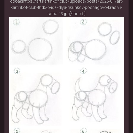
собак]https://art.kartinkof.club/uploads/posts/2025-01/art-
kartinkof-club-fhd5-p-idei-dlya-risunkov-poshagovo-krasivii-
soba-19.jpg[/thumb]