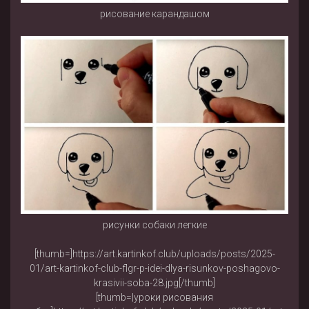
рисование карандашом
рисунки собаки легкие
[thumb=]https://art.kartinkof.club/uploads/posts/2025-
01/art-kartinkof-club-flgr-p-idei-dlya-risunkov-poshagovo-
krasivii-soba-28.jpg[/thumb]
[thumb=|уроки рисования