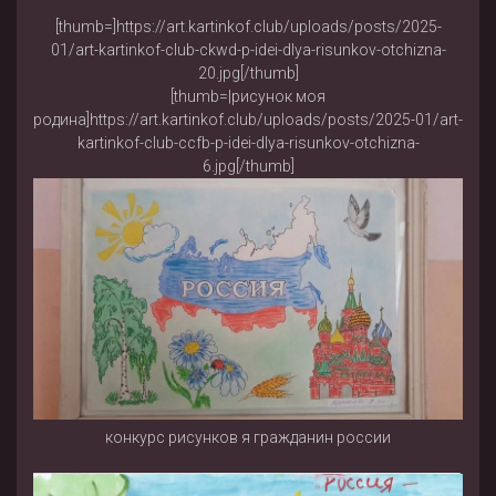
[thumb=]https://art.kartinkof.club/uploads/posts/2025-
01/art-kartinkof-club-ckwd-p-idei-dlya-risunkov-otchizna-
20.jpg[/thumb]
[thumb=|рисунок моя
родина]https://art.kartinkof.club/uploads/posts/2025-01/art-
kartinkof-club-ccfb-p-idei-dlya-risunkov-otchizna-
6.jpg[/thumb]
конкурс рисунков я гражданин россии