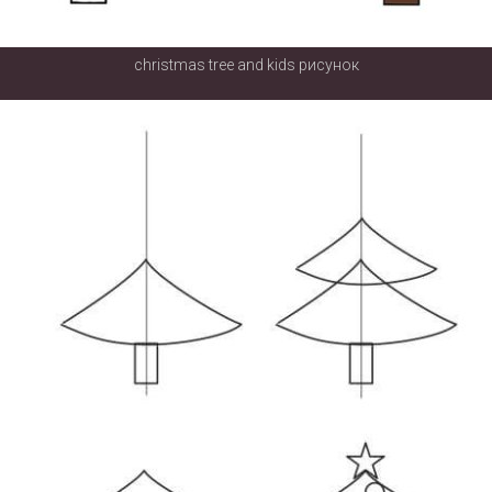
christmas tree and kids рисунок