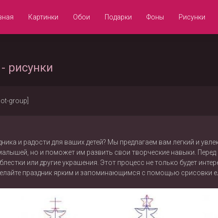
вная
Картинки
Обои
Подарки
Фоны
Рисунки
 - рисунки
not-group]
ика и радости для ваших детей? Мы предлагаем вам легкий и увлек
 малышей, но и поможет им развить свои творческие навыки. Перед
лестки или другие украшения. Этот процесс не только будет интере
делайте праздник ярким и запоминающимся с помощью срисовки елк