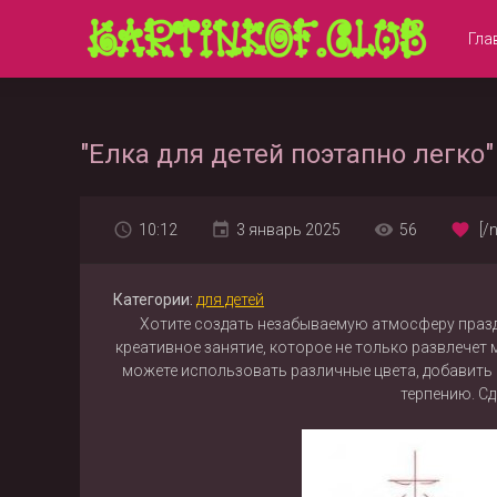
Гла
"Елка для детей поэтапно легко"
10:12
3 январь 2025
56
[/
Категории:
для детей
Хотите создать незабываемую атмосферу праздн
креативное занятие, которое не только развлечет
можете использовать различные цвета, добавить б
терпению. С