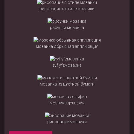
рисование в стиле мозаики
рисунки мозаика
мозаика обрывная аппликация
evf yfzмозаика
мозаика из цветной бумаги
мозаика дельфин
рисование мозаики