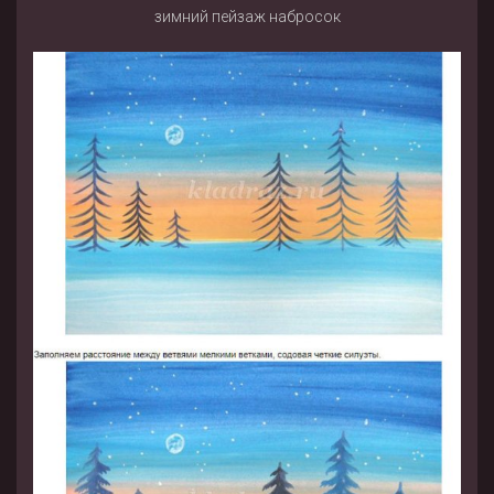
зимний пейзаж набросок