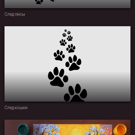
След лисы
След кошки