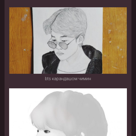
bts карандашом чимин