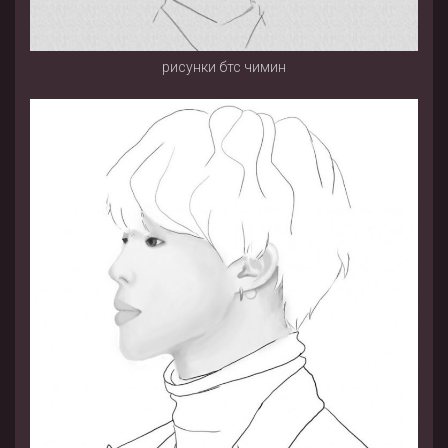
рисунки бтс чимин