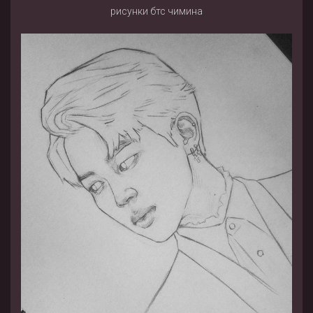
рисунки бтс чимина