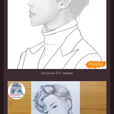
рисунки бтс чимин