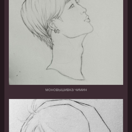
моновышивка чимин