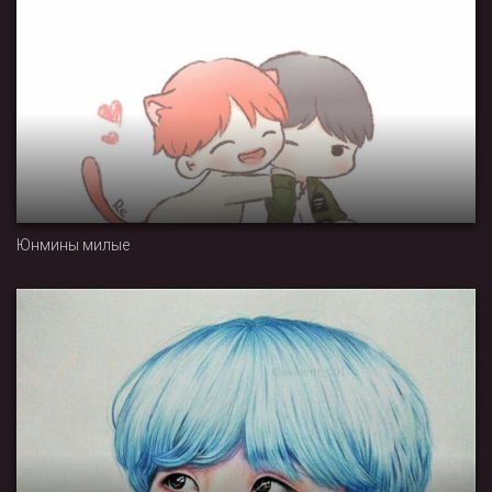
Юнмины милые