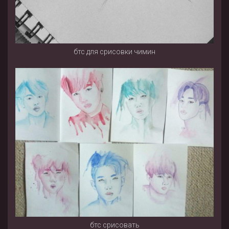
бтс для срисовки чимин
бтс срисовать