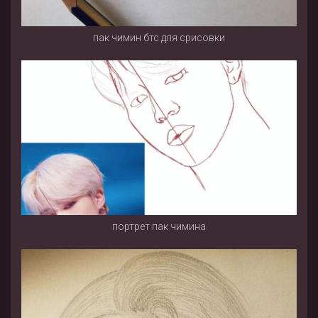
пак чимин бтс для срисовки
портрет пак чимина