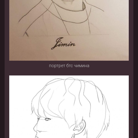
портрет бтс чимина