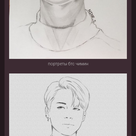
портреты бтс чимин