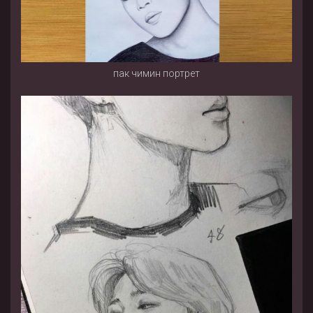
пак чимин портрет