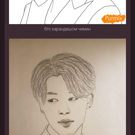
бтс карандашом чимин