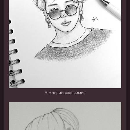
бтс зарисовки чимин