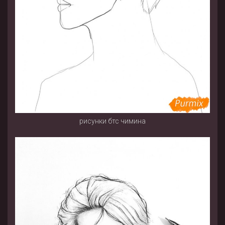
рисунки бтс чимина