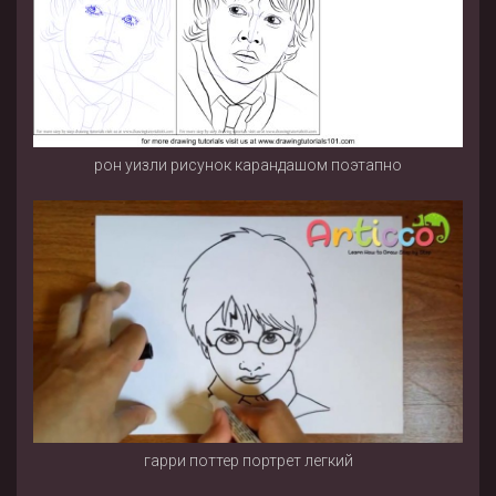
рон уизли рисунок карандашом поэтапно
гарри поттер портрет легкий