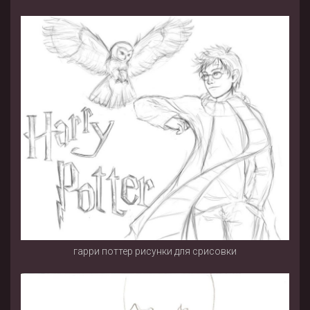
гарри поттер рисунки для срисовки