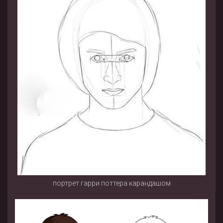
портрет гарри поттера карандашом