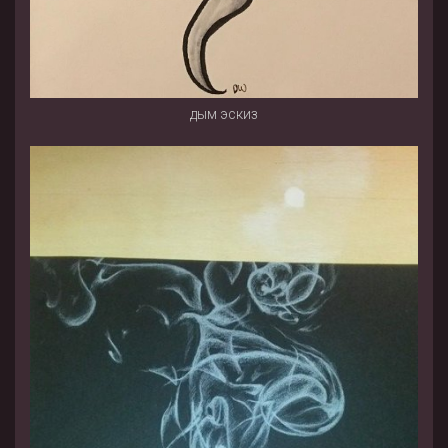
дым эскиз