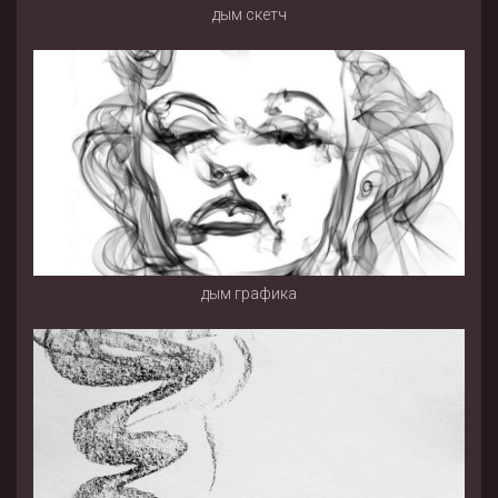
дым скетч
дым графика