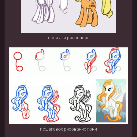
пони для рисования
пошаговое рисование пони