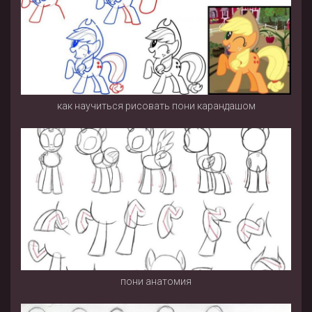
как научиться рисовать пони карандашом
пони анатомия