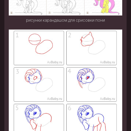
рисунки карандашом для срисовки пони