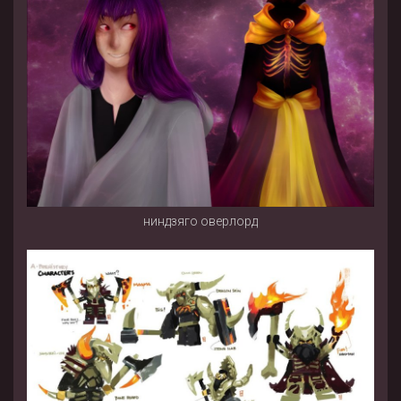
ниндзяго оверлорд