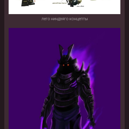
лего ниндзяго концепты