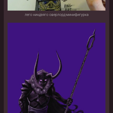
лего ниндзяго оверлорд минифигурка