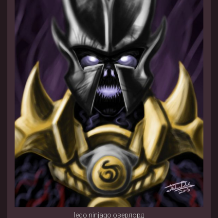
lego ninjago оверлорд