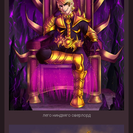
лего ниндзяго оверлорд