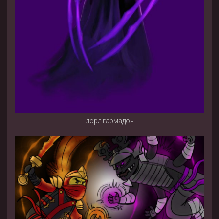
лорд гармадон