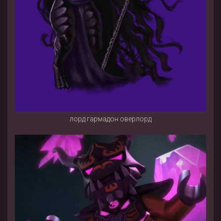
лорд гармадон оверлорд