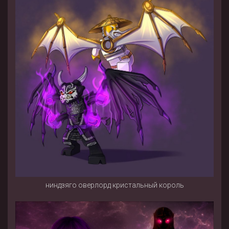
ниндзяго оверлорд кристальный король