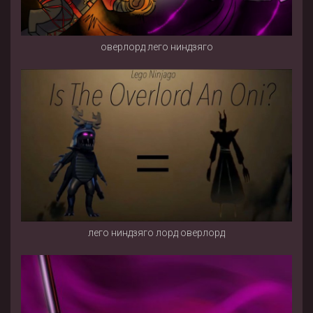
оверлорд лего ниндзяго
лего ниндзяго лорд оверлорд