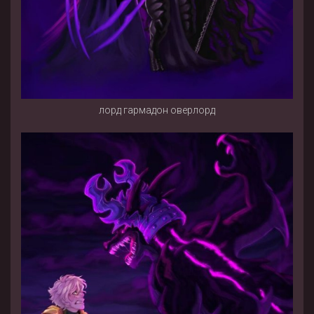
лорд гармадон оверлорд