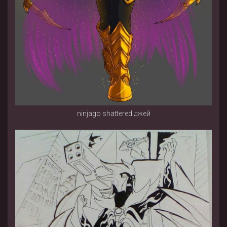
ninjago shattered джей