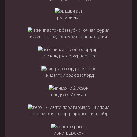
рыцари арт
иккинг астрид беззубик ночная фурия
лего ниндзяго оверлорд арт
ниндзяго лорд оверлорд
ниндзяго 2 сезон
лего ниндзяго лорд гармадон и ллойд
монстр дракон