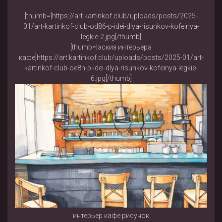
[thumb=]https://art.kartinkof.club/uploads/posts/2025-
01/art-kartinkof-club-od86-p-idei-dlya-risunkov-kofeinya-
legkie-2.jpg[/thumb]
[thumb=|эскиз интерьера
кафе]https://art.kartinkof.club/uploads/posts/2025-01/art-
kartinkof-club-oe8h-p-idei-dlya-risunkov-kofeinya-legkie-
6.jpg[/thumb]
интерьер кафе рисунок