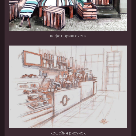
кафе париж скетч
кофейня рисунок