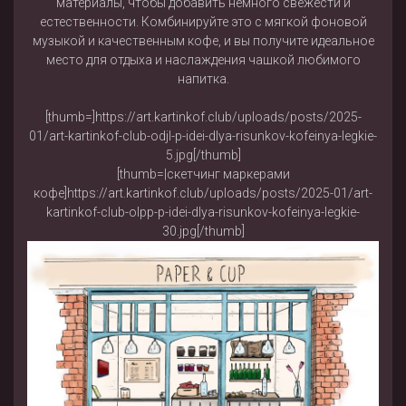
материалы, чтобы добавить немного свежести и
естественности. Комбинируйте это с мягкой фоновой
музыкой и качественным кофе, и вы получите идеальное
место для отдыха и наслаждения чашкой любимого
напитка.
[thumb=]https://art.kartinkof.club/uploads/posts/2025-
01/art-kartinkof-club-odjl-p-idei-dlya-risunkov-kofeinya-legkie-
5.jpg[/thumb]
[thumb=|скетчинг маркерами
кофе]https://art.kartinkof.club/uploads/posts/2025-01/art-
kartinkof-club-olpp-p-idei-dlya-risunkov-kofeinya-legkie-
30.jpg[/thumb]