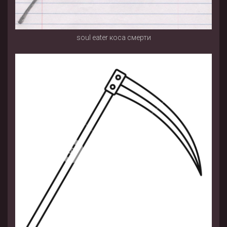
soul eater коса смерти