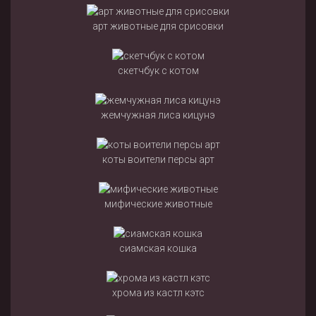
арт животные для срисовки
скетчбук с котом
жемчужная лиса кицунэ
коты воители персы арт
мифические животные
сиамская кошка
хрома из кастл кэтс