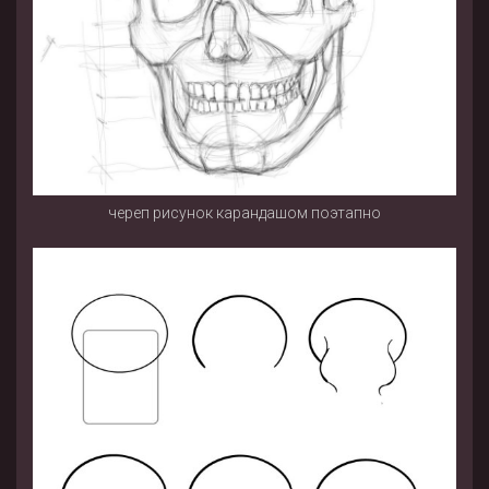
череп рисунок карандашом поэтапно