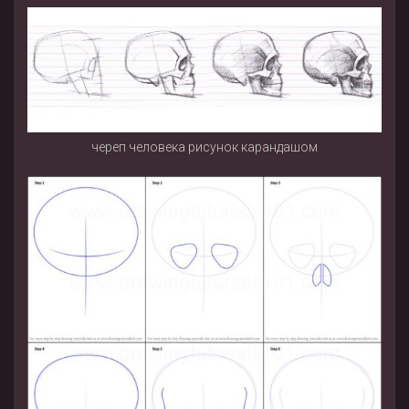
череп человека рисунок карандашом