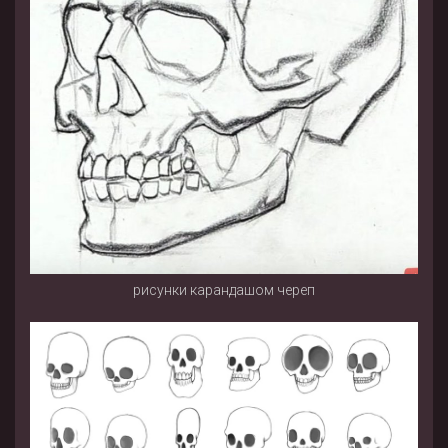
рисунки карандашом череп