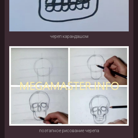
череп карандашом
поэтапное рисование черепа