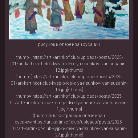
рисунок к опере иван сусанин
[thumb=]https://art.kartinkof.club/uploads/posts/2025-
01/art-kartinkof-club-kviv-p-idei-dlya-risunkov-ivan-susanin-
12.jpg[/thumb]
[thumb=]https://art.kartinkof.club/uploads/posts/2025-
01/art-kartinkof-club-kvsp-p-idei-dlya-risunkov-ivan-susanin-
15.jpg[/thumb]
[thumb=]https://art.kartinkof.club/uploads/posts/2025-
01/art-kartinkof-club-krsm-p-idei-dlya-risunkov-ivan-susanin-
1.jpg[/thumb]
[thumb=|иллюстрации к опере иван
сусанин]https://art.kartinkof.club/uploads/posts/2025-
01/art-kartinkof-club-kyjp-p-idei-dlya-risunkov-ivan-susanin-
27.jpg[/thumb]