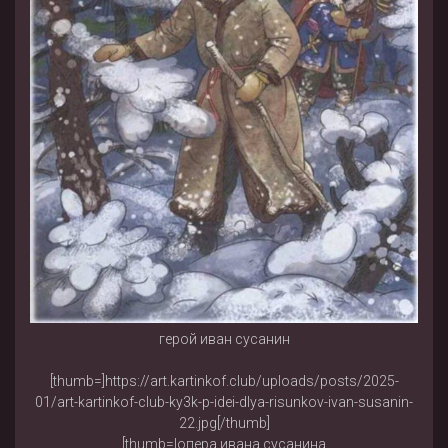
герой иван сусанин
[thumb=]https://art.kartinkof.club/uploads/posts/2025-
01/art-kartinkof-club-ky3k-p-idei-dlya-risunkov-ivan-susanin-
22.jpg[/thumb]
[thumb=|опера ивана сусанина