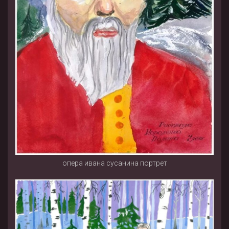
опера ивана сусанина портрет