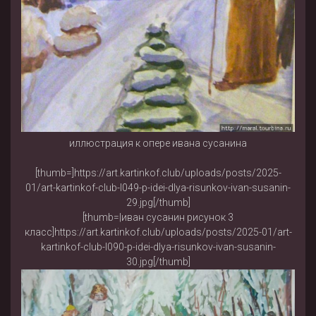
иллюстрация к опере ивана сусанина
[thumb=]https://art.kartinkof.club/uploads/posts/2025-
01/art-kartinkof-club-l049-p-idei-dlya-risunkov-ivan-susanin-
29.jpg[/thumb]
[thumb=|иван сусанин рисунок 3
класс]https://art.kartinkof.club/uploads/posts/2025-01/art-
kartinkof-club-l090-p-idei-dlya-risunkov-ivan-susanin-
30.jpg[/thumb]