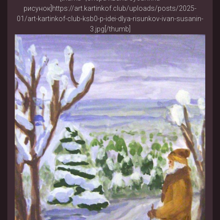
рисунок]https://art.kartinkof.club/uploads/posts/2025-
01/art-kartinkof-club-ksb0-p-idei-dlya-risunkov-ivan-susanin-
3.jpg[/thumb]