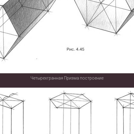
Четырехгранная Призма построение