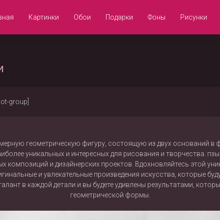
вная
Картинки
Обои
Подарки
Фоны
Рисунки
и
not-group]
мерную геометрическую фигуру, состоящую из двух оснований в
аиболее уникальных и интересных для рисования и творчества. п
ых композиций и дизайнерских проектов. Вдохновляйтесь этой уни
игинальные и увлекательные произведения искусства, которые буд
талант в каждой детали и вы будете удивлены результатами, кот
геометрической формы.