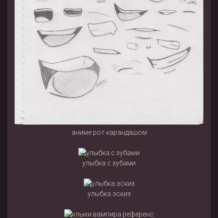
аниме рот карандашом
улыбка с зубами
улыбка эскиз