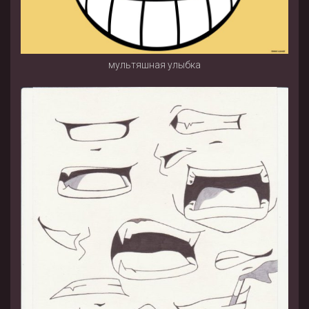
мультяшная улыбка