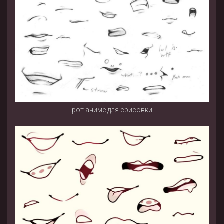
рот аниме для срисовки