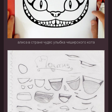
алиса в стране чудес улыбка чеширского кота