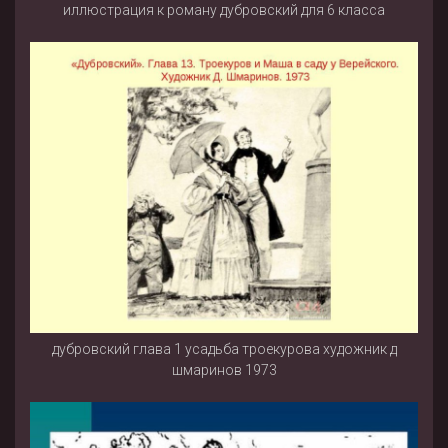
иллюстрация к роману дубровский для 6 класса
дубровский глава 1 усадьба троекурова художник д
шмаринов 1973