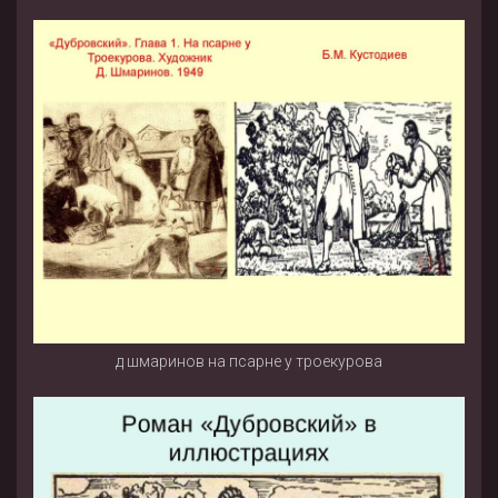
д шмаринов на псарне у троекурова