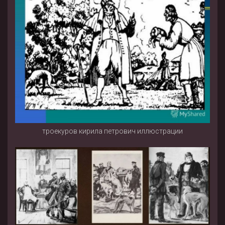
троекуров кирила петрович иллюстрации