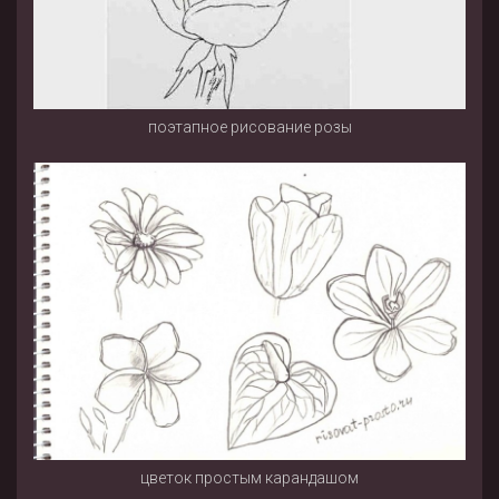
поэтапное рисование розы
цветок простым карандашом