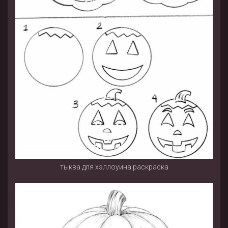
тыква для хэллоуина раскраска