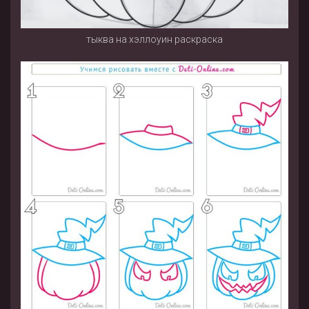
тыква на хэллоуин раскраска