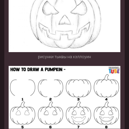
рисунки тыквы на хэллоуин