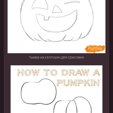
тыква на хэллоуин для срисовки