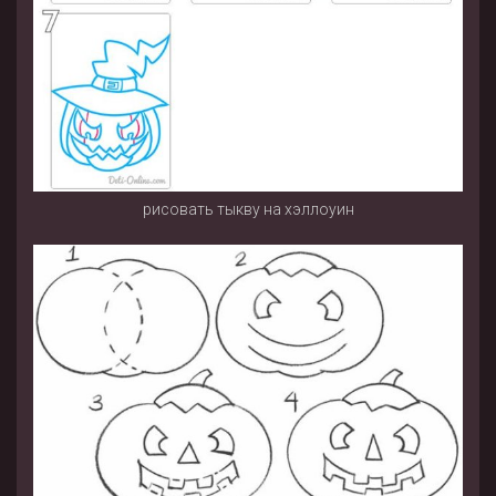
рисовать тыкву на хэллоуин