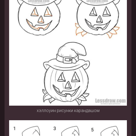
хэллоуин рисунки карандашом